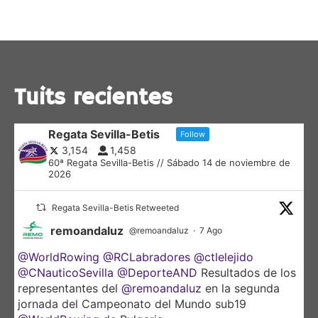
Tuits recientes
Regata Sevilla-Betis
Follow
3,154
1,458
60ª Regata Sevilla-Betis // Sábado 14 de noviembre de
2026
Regata Sevilla-Betis Retweeted
remoandaluz
@remoandaluz
·
7 Ago
@WorldRowing
@RCLabradores
@ctlelejido
@CNauticoSevilla
@DeporteAND
Resultados de los
representantes del
@remoandaluz
en la segunda
jornada del Campeonato del Mundo sub19