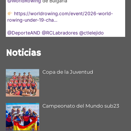
@WorldRowing
de Bulgaria
https://worldrowing.com/event/2026-world-
rowing-under-19-cha...
@DeporteAND
@RCLabradores
@ctlelejido
@CNauticoSevilla
Noticias
Copa de la Juventud
Campeonato del Mundo sub23