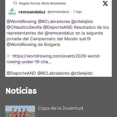
Regata Sevilla-Betis Retweeted
remoandaluz
@remoandaluz
·
7 Ago
@WorldRowing
@RCLabradores
@ctlelejido
@CNauticoSevilla
@DeporteAND
Resultados de los
representantes del
@remoandaluz
en la segunda
jornada del Campeonato del Mundo sub19
@WorldRowing
de Bulgaria
https://worldrowing.com/event/2026-world-
rowing-under-19-cha...
@DeporteAND
@RCLabradores
@ctlelejido
@CNauticoSevilla
Noticias
Copa de la Juventud