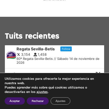
Tuits recientes
Regata Sevilla-Betis
Follow
3,154
1,458
60ª Regata Sevilla-Betis // Sábado 14 de noviembre de
2026
Regata Sevilla-Betis Retweeted
Utilizamos cookies para ofrecerte la mejor experiencia en
remoandaluz
@remoandaluz
·
6h
nuestra web.
Puedes aprender más sobre qué cookies utilizamos o
@WorldRowing
@RCLabradores
@ctlelejido
desactivarlas en los
ajustes
.
@CNauticoSevilla
@DeporteAND
Resultados de los
Aceptar
Rechazar
Ajustes
representantes del
@remoandaluz
en la segunda
jornada del Campeonato del Mundo sub19