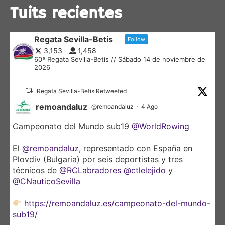
Tuits recientes
Regata Sevilla-Betis
Follow
3,153
1,458
60ª Regata Sevilla-Betis // Sábado 14 de noviembre de
2026
Regata Sevilla-Betis Retweeted
remoandaluz
@remoandaluz
·
4 Ago
Campeonato del Mundo sub19
@WorldRowing
El
@remoandaluz
, representado con España en
Plovdiv (Bulgaria) por seis deportistas y tres
técnicos de
@RCLabradores
@ctlelejido
y
@CNauticoSevilla
https://remoandaluz.es/campeonato-del-mundo-
sub19/