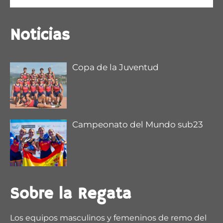
@DeporteAND
Noticias
Copa de la Juventud
Campeonato del Mundo sub23
1
2
5
X
Regata Sevilla-Betis Retweeted
Sobre la Regata
remoandaluz
@remoandaluz
·
28 Jul
@muchodeportecom
/ La satisfacción de Esther
Los equipos masculinos y femeninos de remo del