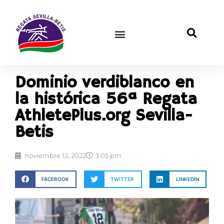
Dominio verdiblanco en
la histórica 56ª Regata
AthletePlus.org Sevilla-
Betis
noviembre 12, 2022
3:05 pm
FACEBOOK
TWITTER
LINKEDIN