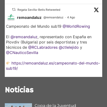
Regata Sevilla-Betis Retweeted
remoandaluz
@remoandaluz
·
4 Ago
Campeonato del Mundo sub19
@WorldRowing
El
@remoandaluz
, representado con España en
Plovdiv (Bulgaria) por seis deportistas y tres
técnicos de
@RCLabradores
@ctlelejido
y
@CNauticoSevilla
https://remoandaluz.es/campeonato-del-mundo-
sub19/
@DeporteAND
Noticias
Copa de la Juventud