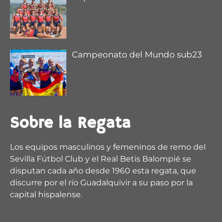
Campeonato del Mundo sub23
1
2
5
X
Regata Sevilla-Betis Retweeted
Sobre la Regata
remoandaluz
@remoandaluz
·
28 Jul
@muchodeportecom
/ La satisfacción de Esther
Los equipos masculinos y femeninos de remo del
Fuerte
Sevilla Fútbol Club y el Real Betis Balompié se
disputan cada año desde 1960 esta regata, que
https://www.muchodeporte.com/deporte-
discurre por el río Guadalquivir a su paso por la
andaluz/la-satisfaccion...
capital hispalense.
@deporteand
@IMDSevilla
@CNauticoSevilla
@Ayto_LaLinea