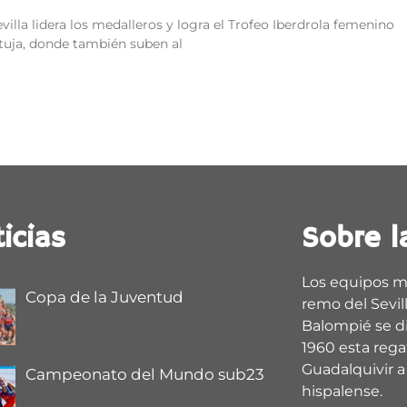
villa lidera los medalleros y logra el Trofeo Iberdrola femenino
tuja, donde también suben al
icias
Sobre l
Los equipos m
Copa de la Juventud
remo del Sevill
Balompié se d
1960 esta regat
Guadalquivir a 
Campeonato del Mundo sub23
hispalense.