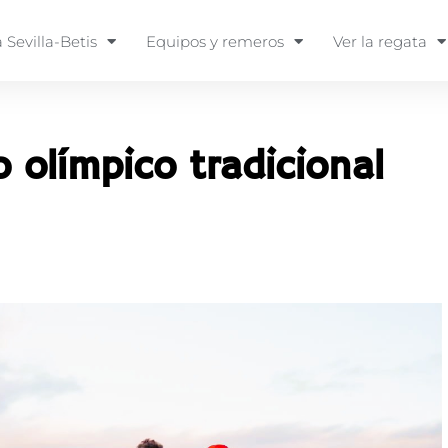
 Sevilla-Betis
Equipos y remeros
Ver la regata
 olímpico tradicional