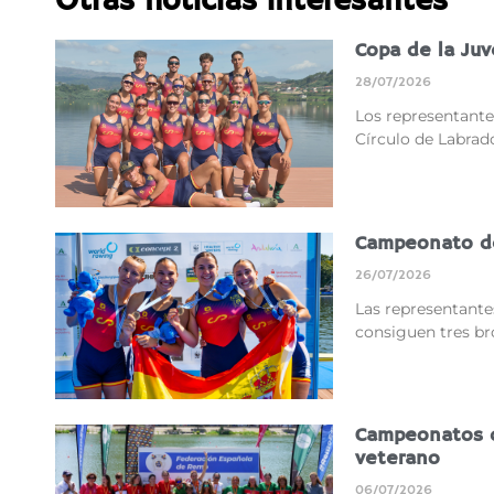
Otras noticias interesantes
Copa de la Ju
28/07/2026
Los representantes
Círculo de Labrad
Campeonato d
26/07/2026
Las representantes
consiguen tres br
Campeonatos de
veterano
06/07/2026