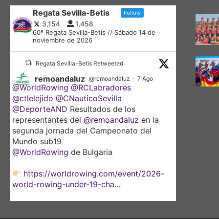
Regata Sevilla-Betis
Follow
3,154
1,458
60ª Regata Sevilla-Betis // Sábado 14 de
noviembre de 2026
Regata Sevilla-Betis Retweeted
remoandaluz
@remoandaluz
·
7 Ago
@WorldRowing
@RCLabradores
@ctlelejido
@CNauticoSevilla
@DeporteAND
Resultados de los
representantes del
@remoandaluz
en la
segunda jornada del Campeonato del
Mundo sub19
@WorldRowing
de Bulgaria
https://worldrowing.com/event/2026-
world-rowing-under-19-cha...
@DeporteAND
@RCLabradores
@ctlelejido
@CNauticoSevilla