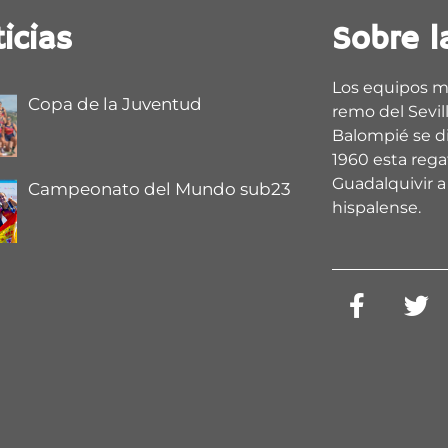
icias
Sobre l
Los equipos m
Copa de la Juventud
remo del Sevill
Balompié se d
1960 esta regat
Guadalquivir a 
Campeonato del Mundo sub23
hispalense.