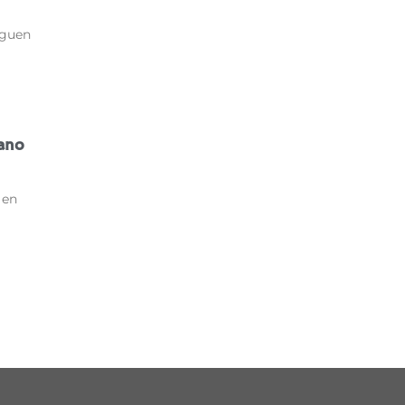
iguen
rano
 en