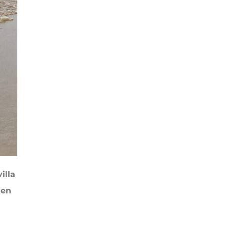
illa
 en