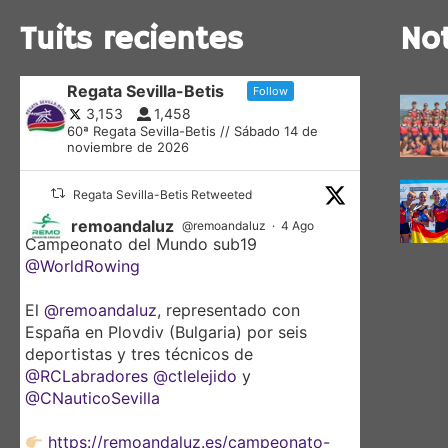
Tuits recientes
Not
Regata Sevilla-Betis
Follow
3,153
1,458
60ª Regata Sevilla-Betis // Sábado 14 de
noviembre de 2026
Regata Sevilla-Betis Retweeted
remoandaluz
@remoandaluz
·
4 Ago
Campeonato del Mundo sub19
@WorldRowing
El
@remoandaluz
, representado con
España en Plovdiv (Bulgaria) por seis
deportistas y tres técnicos de
@RCLabradores
@ctlelejido
y
@CNauticoSevilla
https://remoandaluz.es/campeonato-