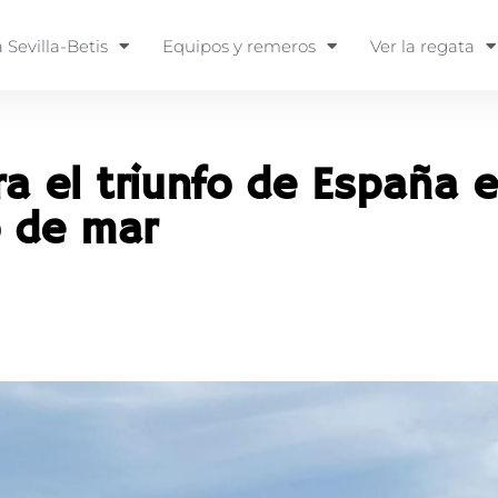
 Sevilla-Betis
Equipos y remeros
Ver la regata
era el triunfo de España 
o de mar