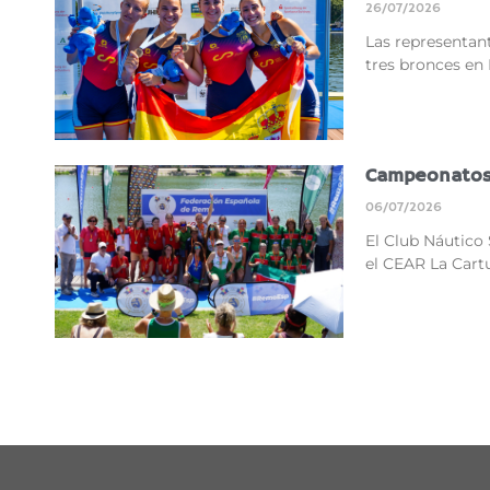
26/07/2026
Las representant
tres bronces en
Campeonatos 
06/07/2026
El Club Náutico 
el CEAR La Cart