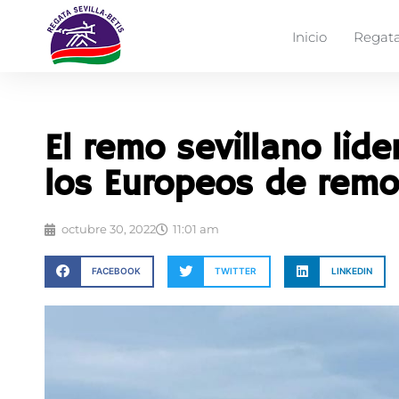
Inicio
Regata
El remo sevillano lid
los Europeos de rem
octubre 30, 2022
11:01 am
FACEBOOK
TWITTER
LINKEDIN