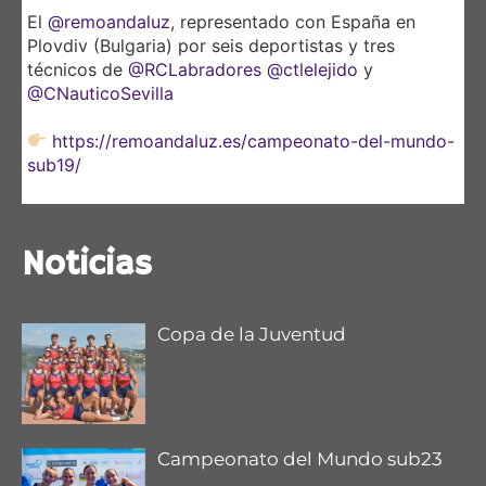
El
@remoandaluz
, representado con España en
Plovdiv (Bulgaria) por seis deportistas y tres
técnicos de
@RCLabradores
@ctlelejido
y
@CNauticoSevilla
https://remoandaluz.es/campeonato-del-mundo-
sub19/
@DeporteAND
Noticias
Copa de la Juventud
Campeonato del Mundo sub23