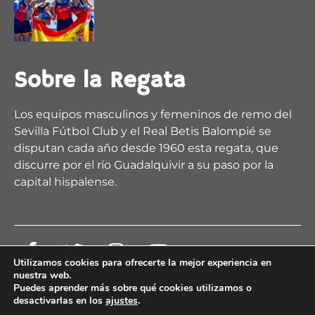
2
5
X
Regata Sevilla-Betis Retweeted
Sobre la Regata
remoandaluz
@remoandaluz
·
28 Jul
@muchodeportecom
/ La satisfacción de Esther
Los equipos masculinos y femeninos de remo del
Fuerte
Sevilla Fútbol Club y el Real Betis Balompié se
disputan cada año desde 1960 esta regata, que
https://www.muchodeporte.com/deporte-
discurre por el río Guadalquivir a su paso por la
andaluz/la-satisfaccion...
capital hispalense.
@deporteand
@IMDSevilla
@CNauticoSevilla
@Ayto_LaLinea
Utilizamos cookies para ofrecerte la mejor experiencia en
nuestra web.
Puedes aprender más sobre qué cookies utilizamos o
desactivarlas en los
ajustes
.
© 2026 Regata Sevilla Betis