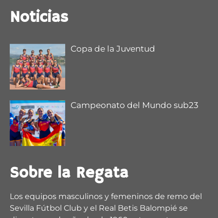
Noticias
Copa de la Juventud
Campeonato del Mundo sub23
1
2
5
X
Regata Sevilla-Betis Retweeted
Sobre la Regata
remoandaluz
@remoandaluz
·
28 Jul
@muchodeportecom
/ La satisfacción de Esther
Los equipos masculinos y femeninos de remo del
Fuerte
Sevilla Fútbol Club y el Real Betis Balompié se