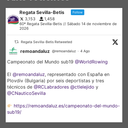
Regata Sevilla-Betis
Follow
3,153
1,458
60ª Regata Sevilla-Betis // Sábado 14 de noviembre de
2026
Regata Sevilla-Betis Retweeted
remoandaluz
@remoandaluz
·
4 Ago
Campeonato del Mundo sub19
@WorldRowing
El
@remoandaluz
, representado con España en
Plovdiv (Bulgaria) por seis deportistas y tres
técnicos de
@RCLabradores
@ctlelejido
y
@CNauticoSevilla
https://remoandaluz.es/campeonato-del-mundo-
sub19/
@DeporteAND