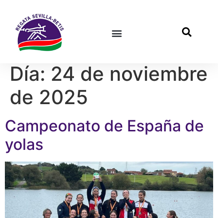
Día:
24 de noviembre
de 2025
Campeonato de España de
yolas