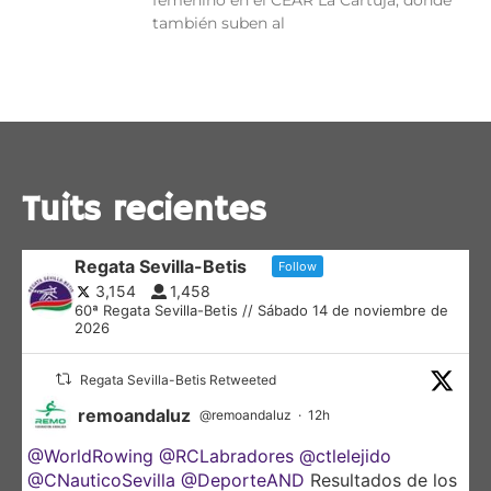
femenino en el CEAR La Cartuja, donde
también suben al
Tuits recientes
Regata Sevilla-Betis
Follow
3,154
1,458
60ª Regata Sevilla-Betis // Sábado 14 de noviembre de
2026
Regata Sevilla-Betis Retweeted
remoandaluz
@remoandaluz
·
12h
@WorldRowing
@RCLabradores
@ctlelejido
@CNauticoSevilla
@DeporteAND
Resultados de los