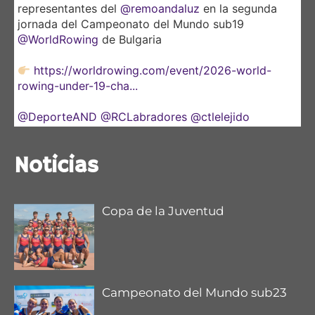
representantes del
@remoandaluz
en la segunda
jornada del Campeonato del Mundo sub19
@WorldRowing
de Bulgaria
https://worldrowing.com/event/2026-world-
rowing-under-19-cha...
@DeporteAND
@RCLabradores
@ctlelejido
@CNauticoSevilla
Noticias
Copa de la Juventud
Campeonato del Mundo sub23