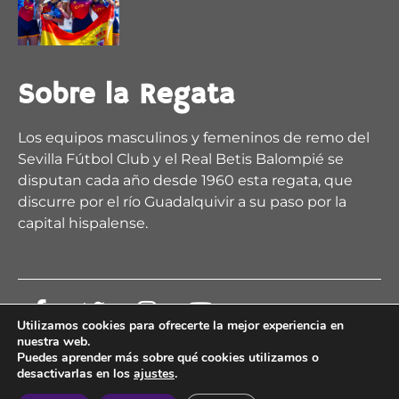
Sobre la Regata
Los equipos masculinos y femeninos de remo del
Sevilla Fútbol Club y el Real Betis Balompié se
disputan cada año desde 1960 esta regata, que
discurre por el río Guadalquivir a su paso por la
capital hispalense.
Utilizamos cookies para ofrecerte la mejor experiencia en
nuestra web.
Puedes aprender más sobre qué cookies utilizamos o
1
2
X
desactivarlas en los
ajustes
.
© 2026 Regata Sevilla Betis
Aviso Legal
|
Política de Privacidad
|
Política de Cookies