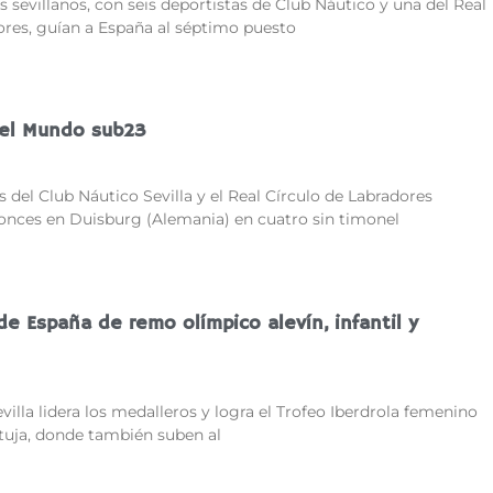
 sevillanos, con seis deportistas de Club Náutico y una del Real
ores, guían a España al séptimo puesto
el Mundo sub23
 del Club Náutico Sevilla y el Real Círculo de Labradores
onces en Duisburg (Alemania) en cuatro sin timonel
 España de remo olímpico alevín, infantil y
villa lidera los medalleros y logra el Trofeo Iberdrola femenino
tuja, donde también suben al