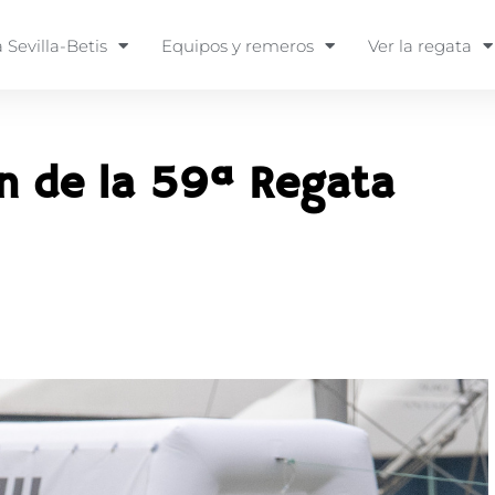
 Sevilla-Betis
Equipos y remeros
Ver la regata
n de la 59ª Regata