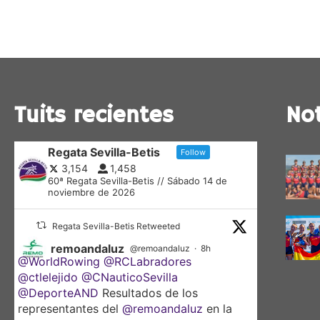
Tuits recientes
Not
Regata Sevilla-Betis
Follow
3,154
1,458
60ª Regata Sevilla-Betis // Sábado 14 de
noviembre de 2026
Regata Sevilla-Betis Retweeted
remoandaluz
@remoandaluz
·
8h
@WorldRowing
@RCLabradores
@ctlelejido
@CNauticoSevilla
@DeporteAND
Resultados de los
representantes del
@remoandaluz
en la