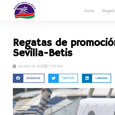
Inicio
Regata
Regatas de promoció
Sevilla-Betis
octubre 16, 2025
7:00 am
FACEBOOK
TWITTER
LINKEDIN