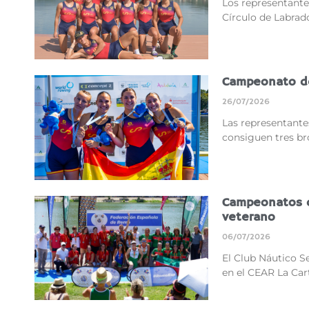
Los representantes
Círculo de Labrad
Campeonato d
26/07/2026
Las representantes
consiguen tres br
Campeonatos de
veterano
06/07/2026
El Club Náutico Se
en el CEAR La Car