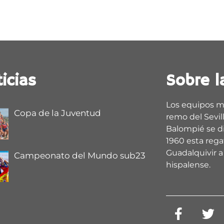
icias
Sobre l
Los equipos m
Copa de la Juventud
remo del Sevill
Balompié se d
1960 esta regat
Guadalquivir a 
Campeonato del Mundo sub23
hispalense.