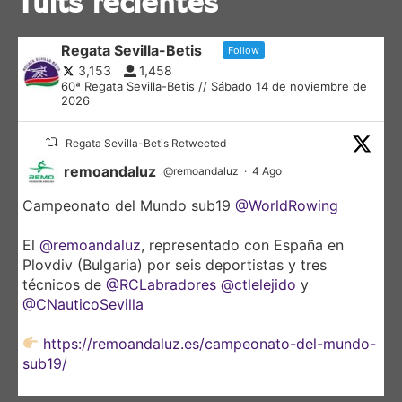
Tuits recientes
Regata Sevilla-Betis
Follow
3,153
1,458
60ª Regata Sevilla-Betis // Sábado 14 de noviembre de
2026
Regata Sevilla-Betis Retweeted
remoandaluz
@remoandaluz
·
4 Ago
Campeonato del Mundo sub19
@WorldRowing
El
@remoandaluz
, representado con España en
Plovdiv (Bulgaria) por seis deportistas y tres
técnicos de
@RCLabradores
@ctlelejido
y
@CNauticoSevilla
https://remoandaluz.es/campeonato-del-mundo-
sub19/