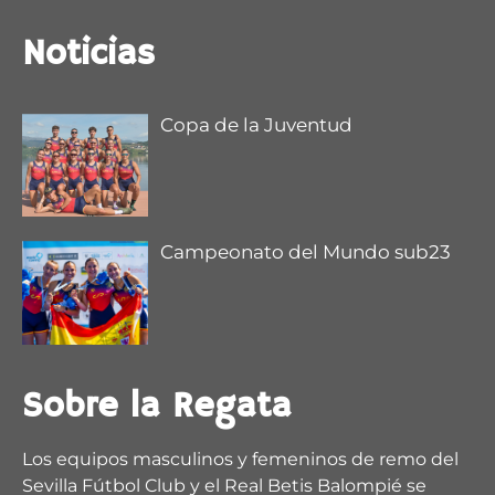
@DeporteAND
Noticias
Copa de la Juventud
Campeonato del Mundo sub23
1
2
5
X
Regata Sevilla-Betis Retweeted
Sobre la Regata
remoandaluz
@remoandaluz
·
28 Jul
@muchodeportecom
/ La satisfacción de Esther
Los equipos masculinos y femeninos de remo del
Fuerte
Sevilla Fútbol Club y el Real Betis Balompié se