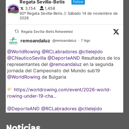
Regata Sevilla-Betis
Follow
3,154
1,458
60ª Regata Sevilla-Betis // Sábado 14 de noviembre de
2026
Regata Sevilla-Betis Retweeted
remoandaluz
@remoandaluz
·
7 Ago
@WorldRowing
@RCLabradores
@ctlelejido
@CNauticoSevilla
@DeporteAND
Resultados de los
representantes del
@remoandaluz
en la segunda
jornada del Campeonato del Mundo sub19
@WorldRowing
de Bulgaria
https://worldrowing.com/event/2026-world-
rowing-under-19-cha...
@DeporteAND
@RCLabradores
@ctlelejido
@CNauticoSevilla
Noticias