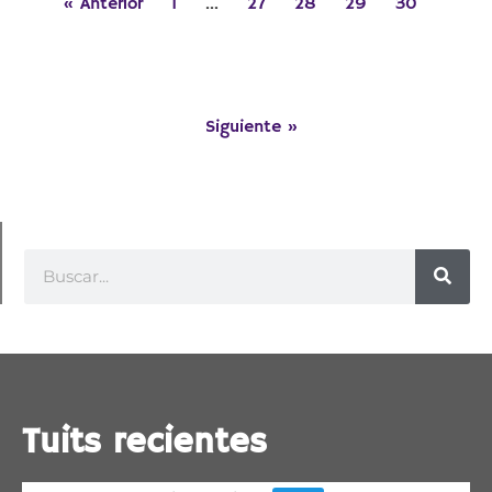
« Anterior
1
…
27
28
29
30
Siguiente »
Tuits recientes