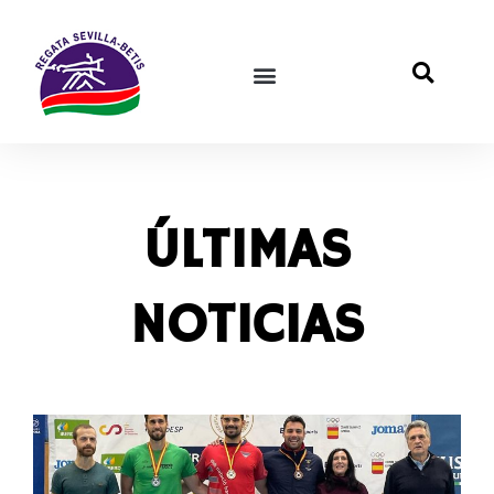
ÚLTIMAS
NOTICIAS
d
0