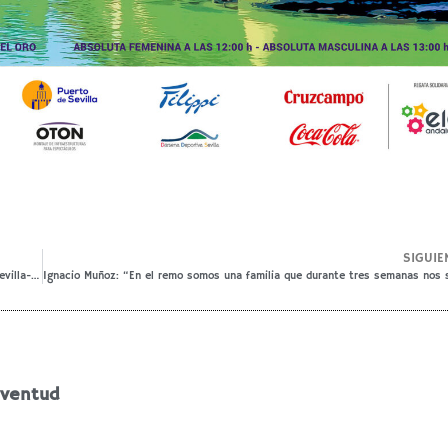
SIGUIE
Preselección de las categorías aspirantes y veteranos de la 59ª Regata Sevilla-Betis
uventud