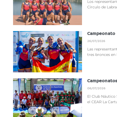
Los representant
Círculo de Labr
Campeonato 
26/07/2026
Las representant
tres bronces en
Campeonatos 
06/07/2026
El Club Náutico 
el CEAR La Cart