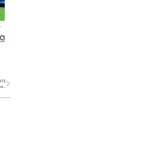
NTE
Ignacio Muñoz: “En el remo somos una familia que durante tres semanas nos separamos por la Sevilla-Betis”