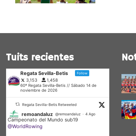
Tuits recientes
Not
Regata Sevilla-Betis
Follow
3,153
1,458
60ª Regata Sevilla-Betis // Sábado 14 de
noviembre de 2026
Regata Sevilla-Betis Retweeted
remoandaluz
@remoandaluz
·
4 Ago
Campeonato del Mundo sub19
@WorldRowing