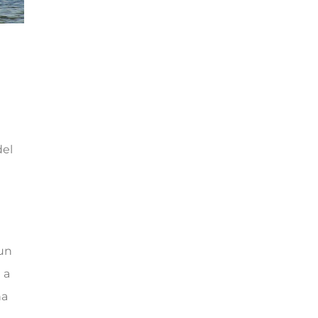
del
 un
 a
na