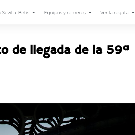
 Sevilla-Betis
Equipos y remeros
Ver la regata
to de llegada de la 59ª