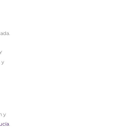
ada.
Y
 y
n y
ucía
.