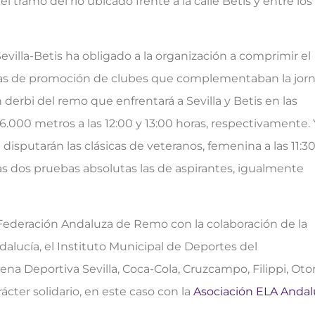
el tramo del río ubicado frente a la calle Betis y entre los
evilla-Betis ha obligado a la organización a comprimir el
atas de promoción de clubes que complementaban la jorn
 derbi del remo que enfrentará a Sevilla y Betis en las
.000 metros a las 12:00 y 13:00 horas, respectivamente. 
isputarán las clásicas de veteranos, femenina a las 11:30
las dos pruebas absolutas las de aspirantes, igualmente
a Federación Andaluza de Remo con la colaboración de la
alucía, el Instituto Municipal de Deportes del
ena Deportiva Sevilla, Coca-Cola, Cruzcampo, Filippi, Oto
cter solidario, en este caso con la
Asociación ELA Andal