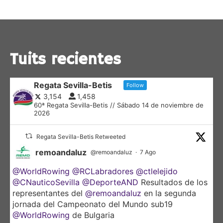
Tuits recientes
Regata Sevilla-Betis
Follow
3,154
1,458
60ª Regata Sevilla-Betis // Sábado 14 de noviembre de
2026
Regata Sevilla-Betis Retweeted
remoandaluz
@remoandaluz
·
7 Ago
@WorldRowing
@RCLabradores
@ctlelejido
@CNauticoSevilla
@DeporteAND
Resultados de los
representantes del
@remoandaluz
en la segunda
jornada del Campeonato del Mundo sub19
@WorldRowing
de Bulgaria