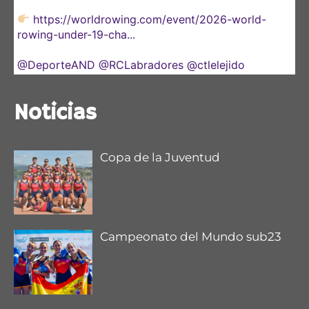
https://worldrowing.com/event/2026-world-
rowing-under-19-cha...
@DeporteAND
@RCLabradores
@ctlelejido
@CNauticoSevilla
Noticias
Copa de la Juventud
Campeonato del Mundo sub23