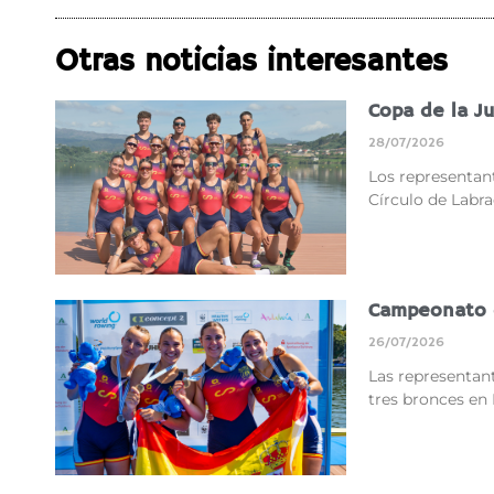
Otras noticias interesantes
Copa de la J
28/07/2026
Los representant
Círculo de Labr
Campeonato 
26/07/2026
Las representant
tres bronces en