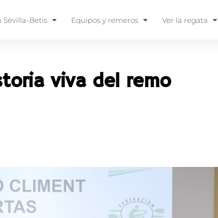
 Sevilla-Betis
Equipos y remeros
Ver la regata
toria viva del remo