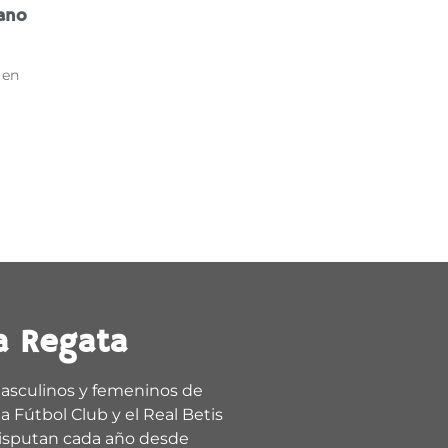
rano
 en
a Regata
asculinos y femeninos de
a Fútbol Club y el Real Betis
isputan cada año desde