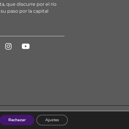
a, que discurre por el río
su paso por la capital
Rechazar
Ajustes