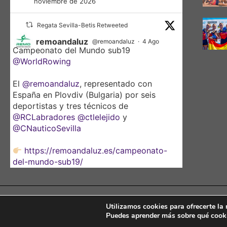
noviembre de 2026
Regata Sevilla-Betis Retweeted
remoandaluz
@remoandaluz
·
4 Ago
Campeonato del Mundo sub19
@WorldRowing
El
@remoandaluz
, representado con
España en Plovdiv (Bulgaria) por seis
deportistas y tres técnicos de
@RCLabradores
@ctlelejido
y
@CNauticoSevilla
https://remoandaluz.es/campeonato-
del-mundo-sub19/
@DeporteAND
Utilizamos cookies para ofrecerte la
Puedes aprender más sobre qué cooki