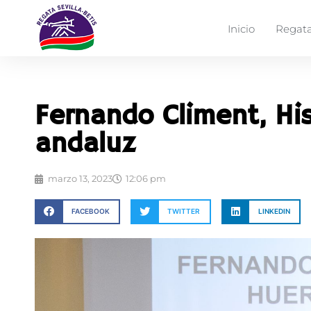
Inicio
Regata
Fernando Climent, His
andaluz
marzo 13, 2023
12:06 pm
FACEBOOK
TWITTER
LINKEDIN