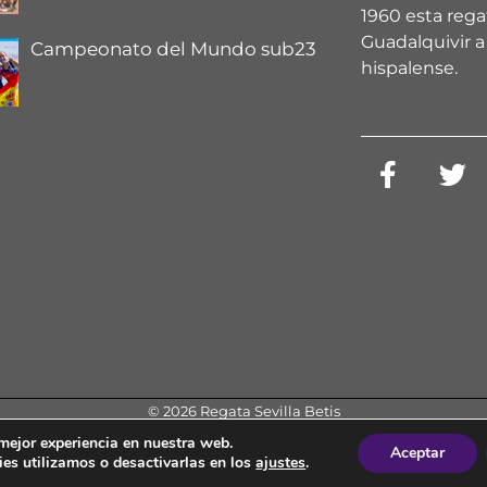
1960 esta regat
Guadalquivir a 
Campeonato del Mundo sub23
hispalense.
© 2026 Regata Sevilla Betis
Aviso Legal
|
Política de Privacidad
|
Política de Cookies
 mejor experiencia en nuestra web.
Aceptar
Diseño web by
J.J.G.H
(Generawebs / Expert-Tec Informática)
es utilizamos o desactivarlas en los
ajustes
.