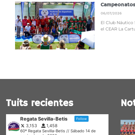
Campeonatos 
06/07/2026
El Club Náutico 
el CEAR La Cart
Tuits recientes
Not
Regata Sevilla-Betis
Follow
3,153
1,458
60ª Regata Sevilla-Betis // Sábado 14 de