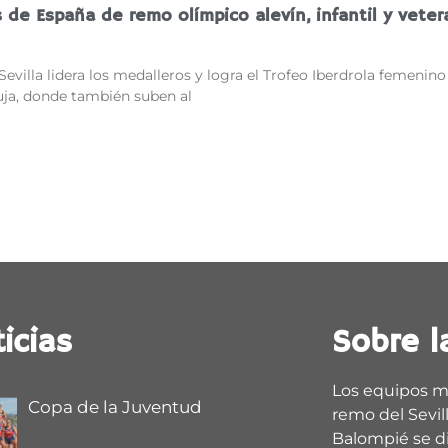
de España de remo olímpico alevín, infantil y vete
Sevilla lidera los medalleros y logra el Trofeo Iberdrola femenino
uja, donde también suben al
icias
Sobre l
Los equipos m
Copa de la Juventud
remo del Sevill
Balompié se d