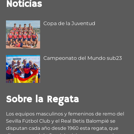
Noticias
Copa de la Juventud
Campeonato del Mundo sub23
2
5
X
Regata Sevilla-Betis Retweeted
Sobre la Regata
remoandaluz
@remoandaluz
·
28 Jul
@muchodeportecom
/ La satisfacción de Esther
Los equipos masculinos y femeninos de remo del
Fuerte
Sevilla Fútbol Club y el Real Betis Balompié se
disputan cada año desde 1960 esta regata, que
https://www.muchodeporte.com/deporte-