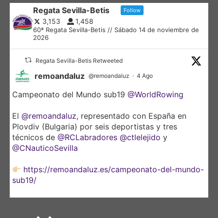
Regata Sevilla-Betis
Follow
3,153
1,458
60ª Regata Sevilla-Betis // Sábado 14 de noviembre de
2026
Regata Sevilla-Betis Retweeted
remoandaluz
@remoandaluz
·
4 Ago
Campeonato del Mundo sub19
@WorldRowing
El
@remoandaluz
, representado con España en
Plovdiv (Bulgaria) por seis deportistas y tres
técnicos de
@RCLabradores
@ctlelejido
y
@CNauticoSevilla
https://remoandaluz.es/campeonato-del-mundo-
sub19/
@DeporteAND