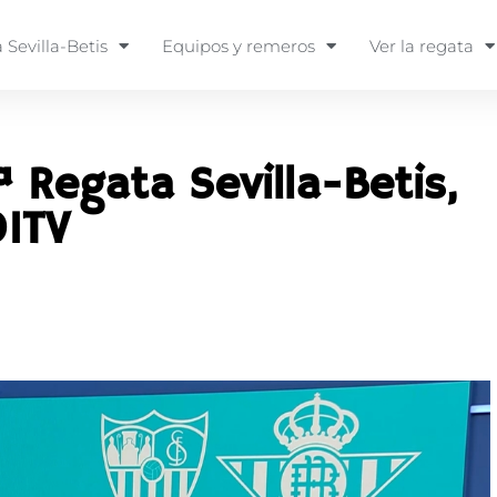
 Sevilla-Betis
Equipos y remeros
Ver la regata
 Regata Sevilla-Betis,
01TV