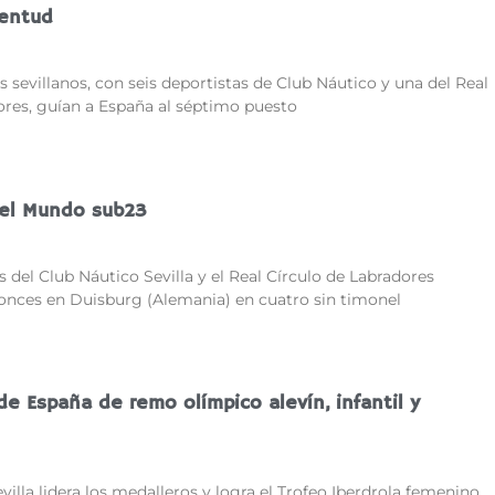
ventud
 sevillanos, con seis deportistas de Club Náutico y una del Real
ores, guían a España al séptimo puesto
el Mundo sub23
 del Club Náutico Sevilla y el Real Círculo de Labradores
onces en Duisburg (Alemania) en cuatro sin timonel
 España de remo olímpico alevín, infantil y
villa lidera los medalleros y logra el Trofeo Iberdrola femenino