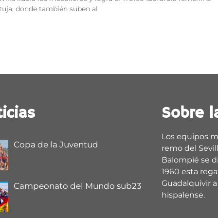
tuja, donde también suben al
icias
Sobre l
Los equipos m
Copa de la Juventud
remo del Sevill
Balompié se d
1960 esta regat
Guadalquivir a 
Campeonato del Mundo sub23
hispalense.