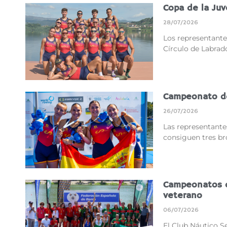
Copa de la Ju
28/07/2026
Los representantes
Círculo de Labrad
Campeonato d
26/07/2026
Las representantes
consiguen tres br
Campeonatos de
veterano
06/07/2026
El Club Náutico Se