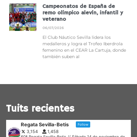
Campeonatos de España de
remo olímpico alevín, infantil y
veterano
06/07/2026
El Club Náutico Sevilla lidera los
medalleros y logra el Trofeo Iberdrola
femenino en el CEAR La Cartuja, donde
también suben al
Tuits recientes
Regata Sevilla-Betis
Follow
3,154
1,458
60ª Regata Sevilla-Betis // Sábado 14 de noviembre de