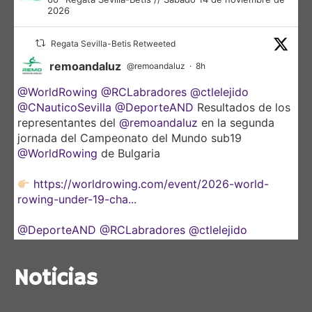
2026
Regata Sevilla-Betis Retweeted
remoandaluz
@remoandaluz
·
8h
@WorldRowing
@RCLabradores
@ctlelejido
@CNauticoSevilla
@DeporteAND
Resultados de los
representantes del
@remoandaluz
en la segunda
jornada del Campeonato del Mundo sub19
@WorldRowing
de Bulgaria
https://worldrowing.com/event/2026-world-
rowing-under-19-cha...
@DeporteAND
@RCLabradores
@ctlelejido
@CNauticoSevilla
Noticias