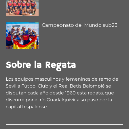
Campeonato del Mundo sub23
2
5
X
Regata Sevilla-Betis Retweeted
Sobre la Regata
remoandaluz
@remoandaluz
·
28 Jul
@muchodeportecom
/ La satisfacción de Esther
Los equipos masculinos y femeninos de remo del
Fuerte
Sevilla Fútbol Club y el Real Betis Balompié se
disputan cada año desde 1960 esta regata, que
https://www.muchodeporte.com/deporte-
discurre por el río Guadalquivir a su paso por la
andaluz/la-satisfaccion...
capital hispalense.
@deporteand
@IMDSevilla
@CNauticoSevilla
@Ayto_LaLinea