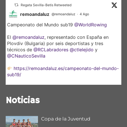
Regata Sevilla-Betis Retweeted
remoandaluz
@remoandaluz
·
4 Ago
Campeonato del Mundo sub19
@WorldRowing
El
@remoandaluz
, representado con España en
Plovdiv (Bulgaria) por seis deportistas y tres
técnicos de
@RCLabradores
@ctlelejido
y
@CNauticoSevilla
https://remoandaluz.es/campeonato-del-mundo-
sub19/
@DeporteAND
Noticias
Copa de la Juventud