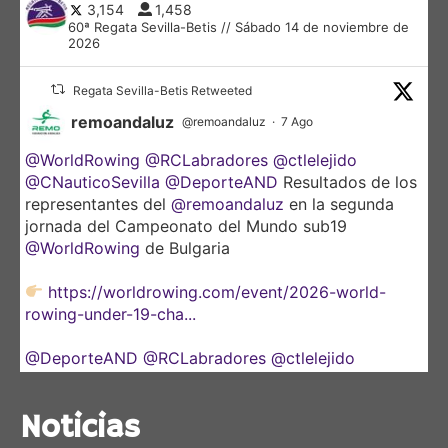
3,154
1,458
60ª Regata Sevilla-Betis // Sábado 14 de noviembre de
2026
Regata Sevilla-Betis Retweeted
remoandaluz
@remoandaluz
·
7 Ago
@WorldRowing
@RCLabradores
@ctlelejido
@CNauticoSevilla
@DeporteAND
Resultados de los
representantes del
@remoandaluz
en la segunda
jornada del Campeonato del Mundo sub19
@WorldRowing
de Bulgaria
https://worldrowing.com/event/2026-world-
rowing-under-19-cha...
@DeporteAND
@RCLabradores
@ctlelejido
@CNauticoSevilla
Noticias