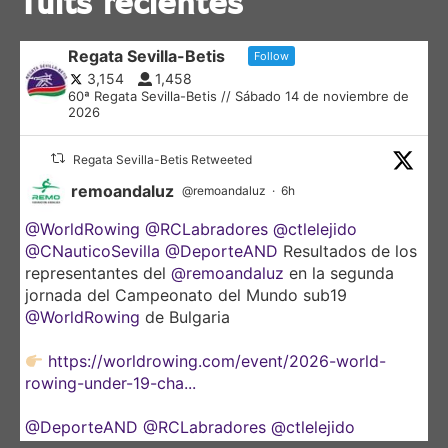
Tuits recientes
Regata Sevilla-Betis
Follow
3,154
1,458
60ª Regata Sevilla-Betis // Sábado 14 de noviembre de
2026
Regata Sevilla-Betis Retweeted
remoandaluz
@remoandaluz
·
6h
@WorldRowing
@RCLabradores
@ctlelejido
@CNauticoSevilla
@DeporteAND
Resultados de los
representantes del
@remoandaluz
en la segunda
jornada del Campeonato del Mundo sub19
@WorldRowing
de Bulgaria
https://worldrowing.com/event/2026-world-
rowing-under-19-cha...
@DeporteAND
@RCLabradores
@ctlelejido